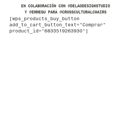
EN COLABORACIÓN CON
@DELAODESIGNSTUDIO
Y
@EMMEGU
PARA
@CROSSCULTURALCHAIRS
[wps_products_buy_button
add_to_cart_button_text="Comprar"
product_id="6833519263930"]
El punto de partida del diseño de la silla fue la
"Silla Corona", uno de los íconos del diseño mexicano
que tiene sus orígenes en los Estados Unidos. La
intención es devolver a México un diseño que ha sido
parte de esta cultura por más de 70 años, pero que
nunca ha sido "mexicanizado".
Por eso decidimos diseñar una silla plegable con
características mexicanas, utilizando dos capas de
rejilla metálica, emulando el efecto Moirè, dando un
nuevo giro a un gradiente proveniente de la estética
de la iconografía religiosa y las bardas de los
sonideros. La aplicación excesiva de colores intenta
simular el caos de un tianguis.