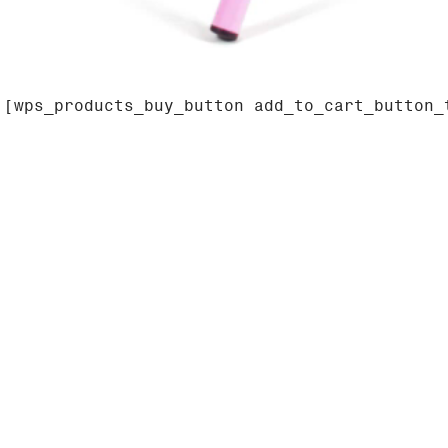
[wps_products_buy_button add_to_cart_button_
lla Corona", uno de los íconos del diseño mexicano que tie
cultura por más de 70 años, pero que nunca ha sido "mexica
cterísticas mexicanas, utilizando dos capas de rejilla met
rafía religiosa y las bardas de los sonideros. La aplicac