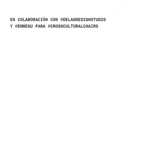
EN COLABORACIÓN CON
@DELAODESIGNSTUDIO
Y
@EMMEGU
PARA
@CROSSCULTURALCHAIRS
El punto de partida del diseño de la silla fue la "Si
devolver a México un diseño que ha sido parte de esta 
Por eso decidimos diseñar una silla plegable con cara
un gradiente proveniente de la estética de la iconog
tianguis.