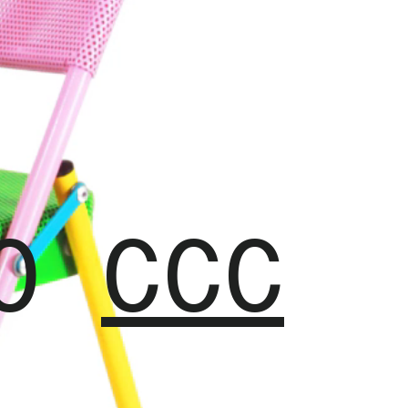
CO
CCC