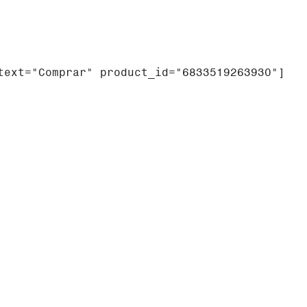
text="Comprar" product_id="6833519263930"]
ne sus orígenes en los Estados Unidos. La intención es
nizado".
álica, emulando el efecto Moirè, dando un nuevo giro a
ión excesiva de colores intenta simular el caos de un
INSPIRADA EN LOS COLORES, FORMAS,
PERSONAS Y CULTURAS MEXICANAS