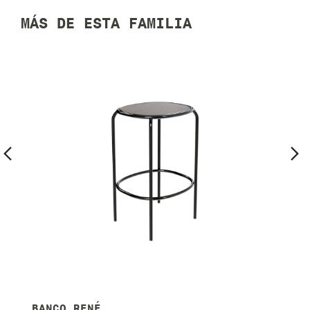
MÁS DE ESTA FAMILIA
Previous
Ne
BANCA RENÉ
B