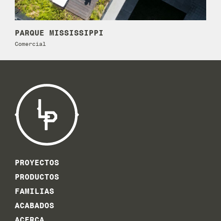
PARQUE MISSISSIPPI
CAM
Comercial
Expo
PROYECTOS
PRODUCTOS
FAMILIAS
ACABADOS
ACERCA