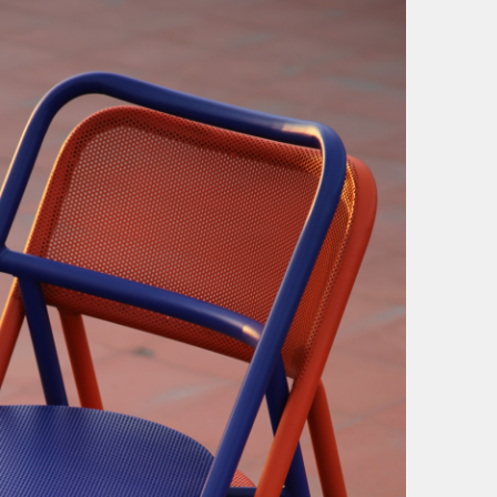
Acero
Pintura electrostática
Malla microperforada
VARIANTES
Respaldo sin malla microperforada
Asiento en malla microperforada
Asiento en madera
Asiento con cojín fijo