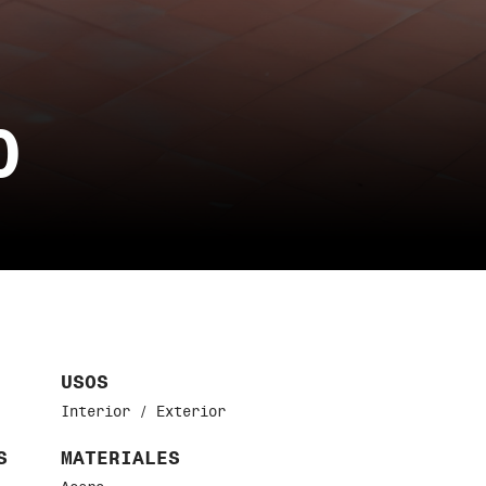
O
USOS
Interior / E
xterior
S
MATERIALES