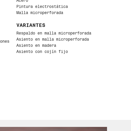
Acero
Pintura electrostática
Malla microperforada
VARIANTES
Respaldo en malla microperforada
Asiento en malla microperforada
ones
Asiento en madera
Asiento con cojín fijo
USOS
Interior / E
xterior
S
MATERIALES