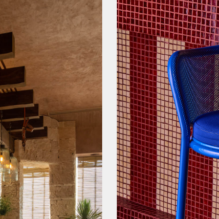
38 x 44 x 83 cm
ALTURA AL ASIENTO
65 cm
DISEÑO POR
Los Patrones