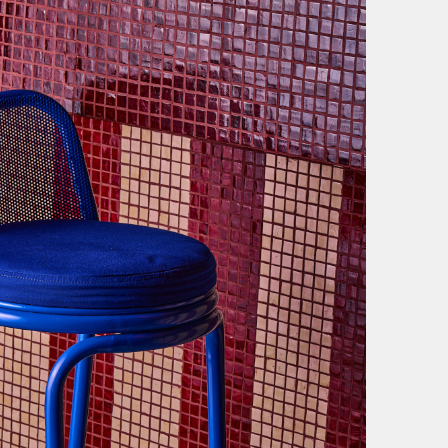
Acero
Pintura electrostática
Textil
VARIANTES
Asiento con cojín fijo
Asiento malla microperforada
Asiento madera