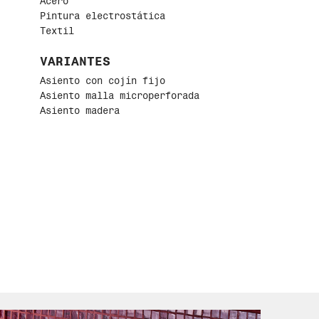
Acero
Pintura electrostática
Textil
VARIANTES
Asiento con cojín fijo
Asiento malla microperforada
Asiento madera
USO
Interior / Exterior
S
MATERIALES