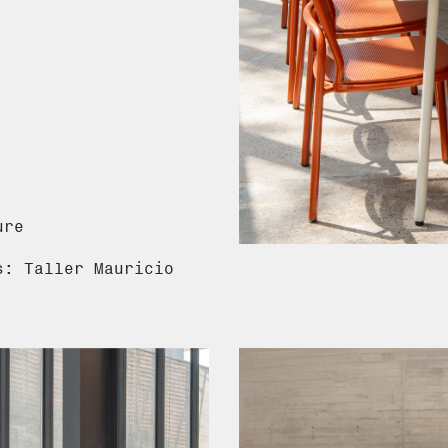
ure
s: Taller Mauricio