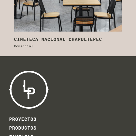
ACAMAYA
L
Comercial
Co
PROYECTOS
PRODUCTOS