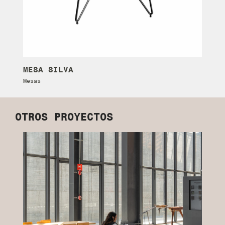
MESA SILVA
M
Mesas
Si
OTROS PROYECTOS